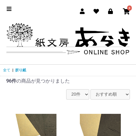
0
全て
|
折り紙
96件
の商品が見つかりました