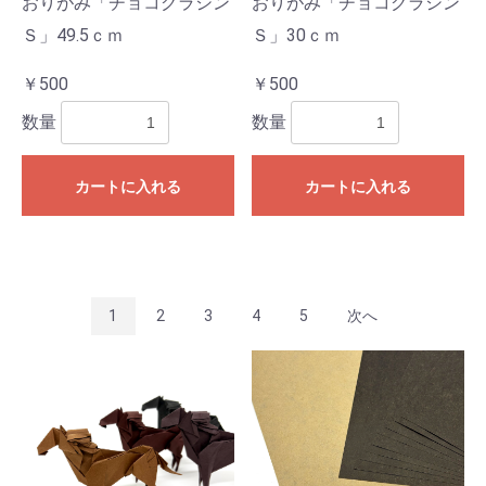
おりがみ「チョコグラシン
おりがみ「チョコグラシン
Ｓ」49.5ｃｍ
Ｓ」30ｃｍ
￥500
￥500
数量
数量
カートに入れる
カートに入れる
1
2
3
4
5
次へ