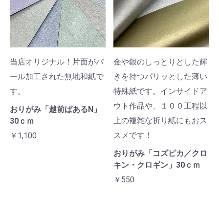
当店オリジナル！片面がパ
金や銀のしっとりとした輝
ール加工された無地和紙で
きを持つパリッとした薄い
す。
特殊紙です。インサイドア
ウト作品や、１００工程以
おりがみ「越前ぱあるN」
上の複雑な折り紙にもおス
30ｃｍ
スメです！
￥1,100
おりがみ「コズピカ／クロ
キン・クロギン」30ｃｍ
￥550