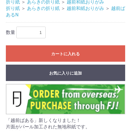
折り紙
＞
あらきの折り紙
＞
越前和紙おりがみ
折り紙
＞
あらきの折り紙
＞
越前和紙おりがみ
＞
越前ぱ
あるN
数量
カートに入れる
お気に入りに追加
「越前ぱある」新しくなりました！
片面がパール加工された無地和紙です。