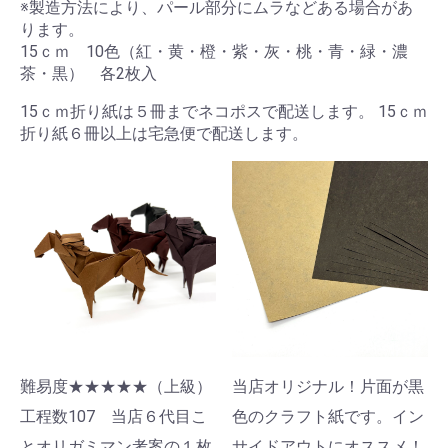
※製造方法により、パール部分にムラなどある場合があ
ります。
15ｃｍ 10色（紅・黄・橙・紫・灰・桃・青・緑・濃
茶・黒） 各2枚入
15ｃｍ折り紙は５冊までネコポスで配送します。 15ｃｍ
折り紙６冊以上は宅急便で配送します。
お買い物を続ける
カートへ進む
難易度★★★★★（上級）
当店オリジナル！片面が黒
工程数107 当店６代目こ
色のクラフト紙です。イン
とオリガミマン考案の１枚
サイドアウトにオススメ！