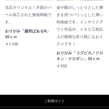
当店オリジナル！片面がパ
金や銀のしっとりとした輝
ール加工された無地和紙で
きを持つパリッとした薄い
す。
特殊紙です。インサイドア
ウト作品や、１００工程以
おりがみ「越前ぱあるN」
上の複雑な折り紙にもおス
30ｃｍ
スメです！
￥1,100
おりがみ「コズピカ／クロ
キン・クロギン」30ｃｍ
￥550
ご利用ガイド