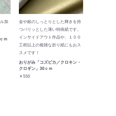
ル加
金や銀のしっとりとした輝きを持
つパリッとした薄い特殊紙です。
インサイドアウト作品や、１００
ｃｍ
工程以上の複雑な折り紙にもおス
スメです！
おりがみ「コズピカ／クロキン・
クロギン」30ｃｍ
￥550