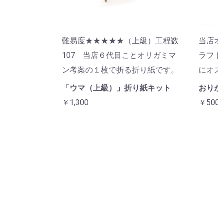
難易度★★★★★（上級）工程数
当店
107 当店６代目ことオリガミマ
ラフ
ン考案の１枚で折る折り紙です。
にオ
「ウマ（上級）」折り紙キット
おりが
￥1,300
￥50