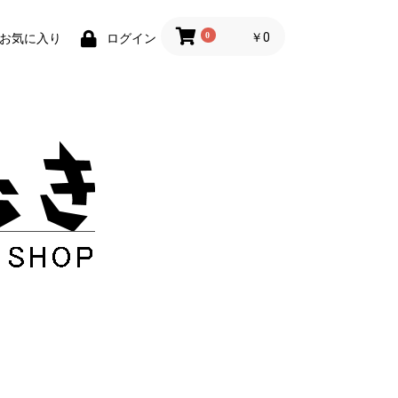
0
￥0
お気に入り
ログイン
ー
干支
お正月
節分・ひなまつり
春
こどもの日
梅雨
ハロウィン
クリスマス
50ｃｍおりがみ
ビオトープ
tカラぺ
里紙
越前和紙おりがみ
グリスター
筋入りクラフト
クラフトBK
コズピカ
チョコグラシン
ハーレムブラック
赤奉書（赤柾）
ワックスペーパー
その他
MIXペーパー
単色ペーパー
越前鳥の子エンボス
越前ちぎり七夕和紙
越前簀の目和紙
越前ぱあるN
チョコグラシンＳ（シ
3mm幅
5mm幅
10mm幅
リコンあり）