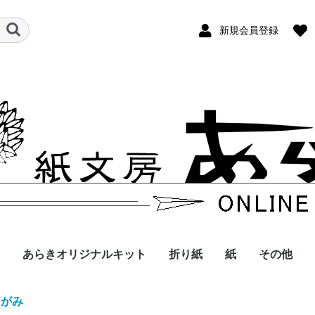
新規会員登録
あらきオリジナルキット
折り紙
紙
その他
折り紙
ペーパークイリング
空想動物
季節のおりがみ
イヌ・ネコ
動物
お花
その他
アマビエ
食べもの
お花
動物
遊ぶ
ハロウィン
クリスマス
あらきの折り紙
和紙
クイリングペーパ
りがみ