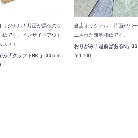
オリジナル！片面が黒色のク
当店オリジナル！片面がパー
ト紙です。インサイドアウト
工された無地和紙です。
ススメ！
おりがみ「越前ぱあるN」30
み「クラフトBK 」 30ｃｍ
￥1,100
0