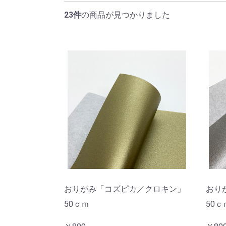
23件
の商品が見つかりました
おりがみ「コズピカ／クロキン」
おり
50ｃｍ
50ｃ