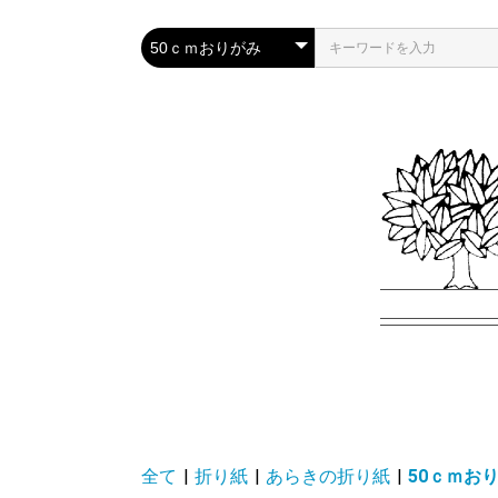
全て
|
折り紙
|
あらきの折り紙
|
50ｃｍお