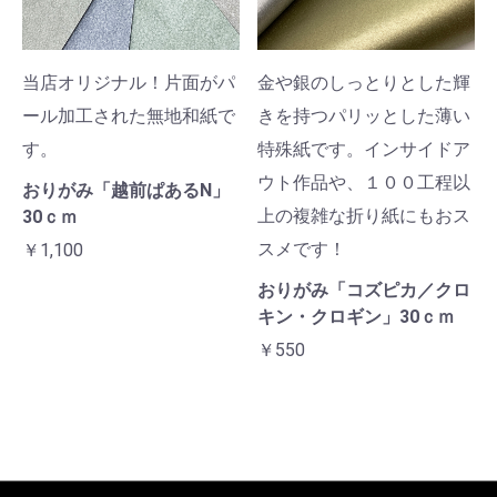
当店オリジナル！片面がパ
金や銀のしっとりとした輝
ール加工された無地和紙で
きを持つパリッとした薄い
す。
特殊紙です。インサイドア
ウト作品や、１００工程以
おりがみ「越前ぱあるN」
上の複雑な折り紙にもおス
30ｃｍ
スメです！
￥1,100
おりがみ「コズピカ／クロ
キン・クロギン」30ｃｍ
￥550