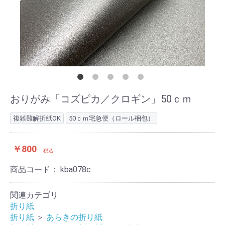
おりがみ「コズピカ／クロギン」50ｃｍ
複雑難解折紙OK
50ｃｍ宅急便（ロール梱包）
￥800
税込
商品コード：
kba078c
関連カテゴリ
折り紙
折り紙
＞
あらきの折り紙