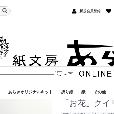
新規会員登録
あらきオリジナルキット
折り紙
紙
その他
「お花」クイ
折り紙
ペーパークイリング
空想動物
季節のおりがみ
イヌ・ネコ
動物
お花
その他
アマビエ
食べもの
お花
動物
遊ぶ
ハロウィン
クリスマス
あらきの折り紙
和紙
クイリングペーパ