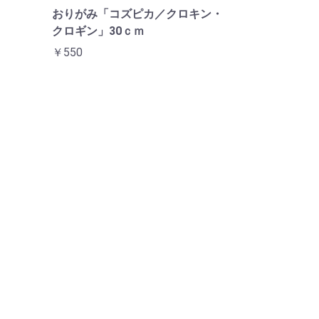
おりがみ「コズピカ／クロキン・
クロギン」30ｃｍ
￥550