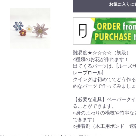
お気に入りに
難易度★☆☆☆☆（初級）
4種類のお花が作れます！
出てくるパーツは、[ルーズサー
レープロール]
クイングは初めてでどう作る
的なパーツで作ってみましょ
【必要な道具】ペーパークイ
ることができます。
○身のまわりの楊枝や竹串な
できます）
○接着剤（木工用ボンド 速