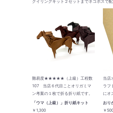
クイリングキット２セットまでネコポスで配
難易度★★★★★（上級）工程数
当店
107 当店６代目ことオリガミマ
ラフ
ン考案の１枚で折る折り紙です。
にオ
「ウマ（上級）」折り紙キット
おりが
￥1,300
￥50