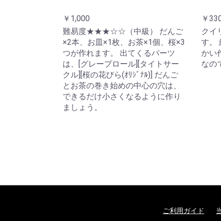
￥1,000
￥33
難易度★★★☆☆（中級） だんご
クイ
×2本、お皿×1枚、お茶×1個、桜×3
す。
つが作れます。 出てくるパーツ
かい
は、[グレープロール][タイトサー
なの
クル][桜の花びら(ｵﾘｼﾞﾅﾙ)] だんご
とお茶の巻き始めの中心の穴は、
できるだけ小さくなるように作り
ましょう。
ご利用ガイド