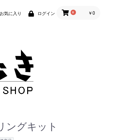
0
￥0
お気に入り
ログイン
リングキット
ー
干支
お正月
節分・ひなまつり
春
こどもの日
梅雨
ハロウィン
クリスマス
50ｃｍおりがみ
ビオトープ
tカラぺ
里紙
越前和紙おりがみ
グリスター
筋入りクラフト
クラフトBK
コズピカ
チョコグラシン
ハーレムブラック
赤奉書（赤柾）
ワックスペーパー
その他
MIXペーパー
単色ペーパー
越前鳥の子エンボス
越前ちぎり七夕和紙
越前簀の目和紙
越前ぱあるN
チョコグラシンＳ（シ
3mm幅
5mm幅
10mm幅
リコンあり）