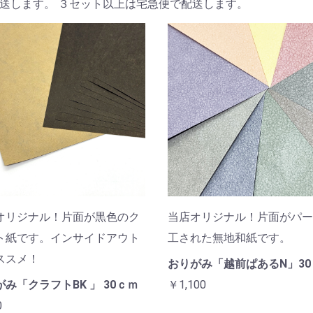
送します。 ３セット以上は宅急便で配送します。
お買い物を続ける
カートへ進む
オリジナル！片面が黒色のク
当店オリジナル！片面がパー
ト紙です。インサイドアウト
工された無地和紙です。
ススメ！
おりがみ「越前ぱあるN」30
み「クラフトBK 」 30ｃｍ
￥1,100
0