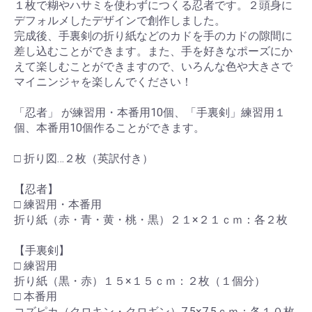
１枚で糊やハサミを使わずにつくる忍者です。２頭身に
デフォルメしたデザインで創作しました。
完成後、手裏剣の折り紙などのカドを手のカドの隙間に
差し込むことができます。また、手を好きなポーズにか
えて楽しむことができますので、いろんな色や大きさで
マイニンジャを楽しんでください！
「忍者」 が練習用・本番用10個、「手裏剣」練習用１
個、本番用10個作ることができます。
□ 折り図…２枚（英訳付き）
【忍者】
□ 練習用・本番用
折り紙（赤・青・黄・桃・黒）２１×２１ｃｍ：各２枚
【手裏剣】
□ 練習用
折り紙（黒・赤）１５×１５ｃｍ：２枚（１個分）
□ 本番用
お買い物を続ける
カートへ進む
コズピカ（クロキン・クロギン）7.5×7.5ｃｍ：各１０枚