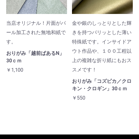
当店オリジナル！片面がパ
金や銀のしっとりとした輝
ール加工された無地和紙で
きを持つパリッとした薄い
す。
特殊紙です。インサイドア
ウト作品や、１００工程以
おりがみ「越前ぱあるN」
上の複雑な折り紙にもおス
30ｃｍ
スメです！
￥1,100
おりがみ「コズピカ／クロ
キン・クロギン」30ｃｍ
￥550