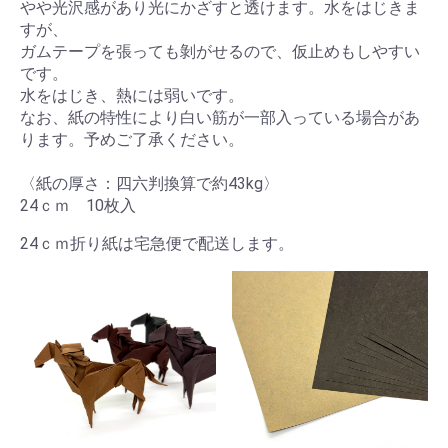
やや光沢感があり光にかざすと透けます。水をはじきま
すが、
ガムテープを張っても剝がせるので、仮止めもしやすい
です。
水をはじき、熱には弱いです。
なお、紙の特性により白い筋が一部入っている場合があ
ります。予めご了承ください。
〈紙の厚さ：四六判換算で約43kg〉
24ｃｍ 10枚入
24ｃｍ折り紙は宅急便で配送します。
お買い物を続ける
カートへ進む