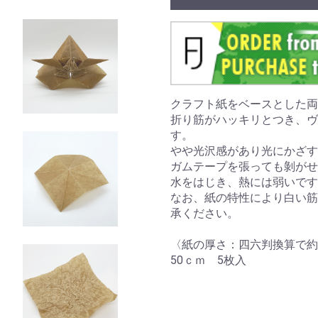
クラフト紙をベースとした両
折り筋がハッキリとつき、ヴ
す。
やや光沢感があり光にかざす
ガムテープを張っても剝がせ
水をはじき、熱には弱いです
なお、紙の特性により白い筋
承ください。
〈紙の厚さ：四六判換算で約4
50ｃｍ 5枚入