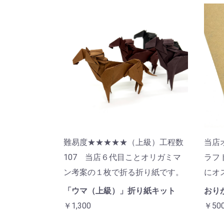
難易度★★★★★（上級）工程数
当店
107 当店６代目ことオリガミマ
ラフ
ン考案の１枚で折る折り紙です。
にオ
「ウマ（上級）」折り紙キット
おりが
￥1,300
￥50