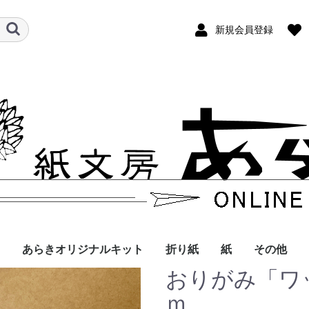
新規会員登録
あらきオリジナルキット
折り紙
紙
その他
おりがみ「ワ
折り紙
ペーパークイリング
空想動物
季節のおりがみ
イヌ・ネコ
動物
お花
その他
アマビエ
食べもの
お花
動物
遊ぶ
ハロウィン
クリスマス
あらきの折り紙
和紙
クイリングペーパ
ｍ