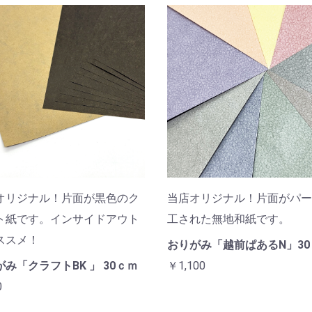
オリジナル！片面が黒色のク
当店オリジナル！片面がパー
ト紙です。インサイドアウト
工された無地和紙です。
ススメ！
おりがみ「越前ぱあるN」30
み「クラフトBK 」 30ｃｍ
￥1,100
0