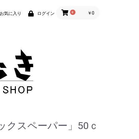
0
￥0
お気に入り
ログイン
ックスペーパー」50ｃ
ー
干支
お正月
節分・ひなまつり
春
こどもの日
梅雨
ハロウィン
クリスマス
50ｃｍおりがみ
ビオトープ
tカラぺ
里紙
越前和紙おりがみ
グリスター
筋入りクラフト
クラフトBK
コズピカ
チョコグラシン
ハーレムブラック
赤奉書（赤柾）
ワックスペーパー
その他
MIXペーパー
単色ペーパー
越前鳥の子エンボス
越前ちぎり七夕和紙
越前簀の目和紙
越前ぱあるN
チョコグラシンＳ（シ
3mm幅
5mm幅
10mm幅
リコンあり）