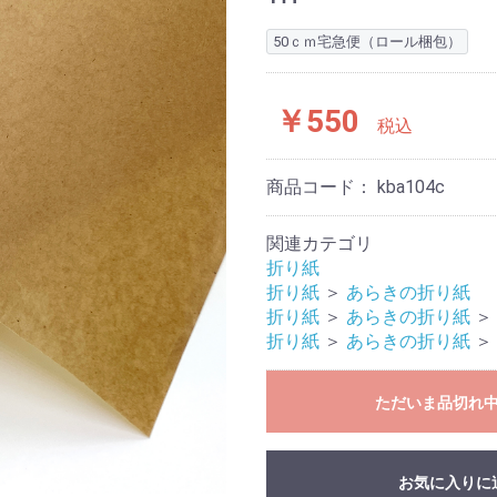
50ｃｍ宅急便（ロール梱包）
￥550
税込
商品コード：
kba104c
関連カテゴリ
折り紙
折り紙
＞
あらきの折り紙
折り紙
＞
あらきの折り紙
＞
折り紙
＞
あらきの折り紙
＞
ただいま品切れ
お気に入りに