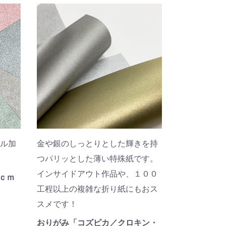
ル加
金や銀のしっとりとした輝きを持
つパリッとした薄い特殊紙です。
インサイドアウト作品や、１００
ｃｍ
工程以上の複雑な折り紙にもおス
スメです！
おりがみ「コズピカ／クロキン・