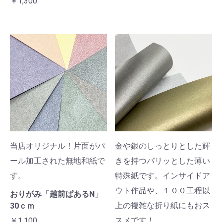
￥1,300
当店オリジナル！片面がパ
金や銀のしっとりとした輝
ール加工された無地和紙で
きを持つパリッとした薄い
す。
特殊紙です。インサイドア
ウト作品や、１００工程以
おりがみ「越前ぱあるN」
上の複雑な折り紙にもおス
30ｃｍ
スメです！
￥1,100