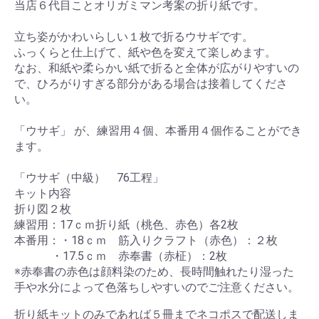
当店６代目ことオリガミマン考案の折り紙です。
立ち姿がかわいらしい１枚で折るウサギです。
ふっくらと仕上げて、紙や色を変えて楽しめます。
なお、和紙や柔らかい紙で折ると全体が広がりやすいの
で、ひろがりすぎる部分がある場合は接着してくださ
い。
「ウサギ」 が、練習用４個、本番用４個作ることができ
ます。
「ウサギ（中級） 76工程」
キット内容
折り図２枚
練習用：17ｃｍ折り紙（桃色、赤色）各2枚
本番用：・18ｃｍ 筋入りクラフト（赤色）：２枚
・17.5ｃｍ 赤奉書（赤柾）：2枚
※赤奉書の赤色は顔料染のため、長時間触れたり湿った
お買い物を続ける
カートへ進む
手や水分によって色落ちしやすいのでご注意ください。
折り紙キットのみであれば５冊までネコポスで配送しま